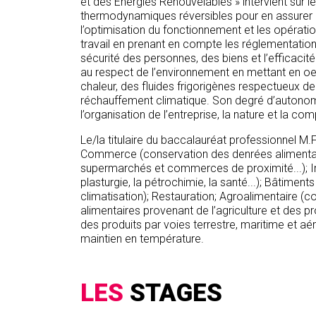
et des Énergies Renouvelables » intervient sur le
thermodynamiques réversibles pour en assurer l
l’optimisation du fonctionnement et les opérati
travail en prenant en compte les réglementations 
sécurité des personnes, des biens et l’efficacité
au respect de l’environnement en mettant en o
chaleur, des fluides frigorigènes respectueux d
réchauffement climatique. Son degré d’autonomie 
l’organisation de l’entreprise, la nature et la com
Le/la titulaire du baccalauréat professionnel M.F.
Commerce (conservation des denrées alimentai
supermarchés et commerces de proximité...); In
plasturgie, la pétrochimie, la santé...); Bâtiments 
climatisation); Restauration; Agroalimentaire (
alimentaires provenant de l’agriculture et des p
des produits par voies terrestre, maritime et aér
maintien en température.
LES
STAGES