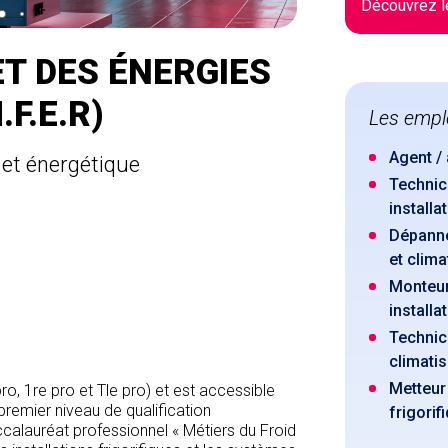
Découvrez l
ET DES ÉNERGIES
F.E.R)
Les empl
Agent /
 et énergétique
Technici
installa
Dépanne
et clima
Monteur
installa
Technici
climatis
Metteur 
o, 1re pro et Tle pro) et est accessible
 premier niveau de qualification
frigorif
accalauréat professionnel « Métiers du Froid