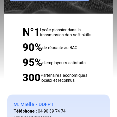
N°1
Lycée pionnier dans la
transmission des soft skills
90%
de réussite au BAC
95%
d’employeurs satisfaits
300
Partenaires économiques
locaux et reconnus
M. Mielle - DDFPT
Téléphone :
04 90 39 74 74