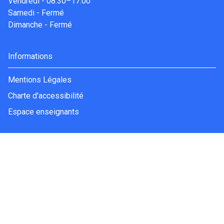
Vendredi
-
08:30–17:00
Samedi
-
Fermé
Dimanche
-
Fermé
Informations
Mentions Légales
Charte d'accessibilité
Espace enseignants
Nous contacter
263 Chem. de Lucette
84700 Sorgues
04 90 39 74 80
Contact