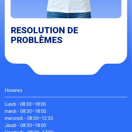
RESOLUTION DE
PROBLÈMES
Horaires
Lundi
-
08:30–18:00
mardi
-
08:30–18:00
mercredi
-
08:30–12:30
Jeudi
-
08:30–18:00