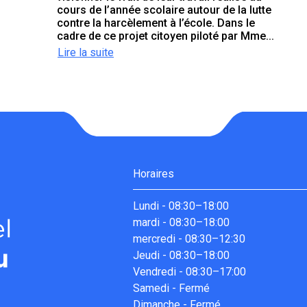
cours de l’année scolaire autour de la lutte
contre la harcèlement à l’école. Dans le
cadre de ce projet citoyen piloté par Mme...
Lire la suite
Horaires
Lundi
-
08:30–18:00
mardi
-
08:30–18:00
mercredi
-
08:30–12:30
Jeudi
-
08:30–18:00
Vendredi
-
08:30–17:00
Samedi
-
Fermé
Dimanche
-
Fermé