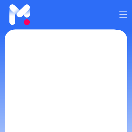
pHARe : lutte contre le
harcèlement