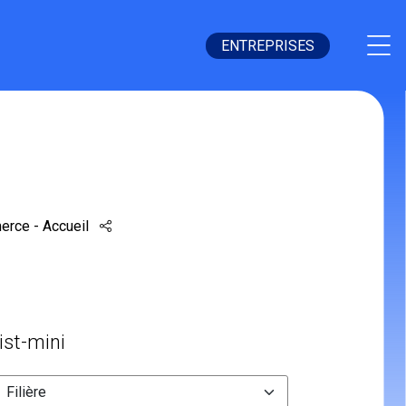
ENTREPRISES
P1
rce - Accueil
list-mini